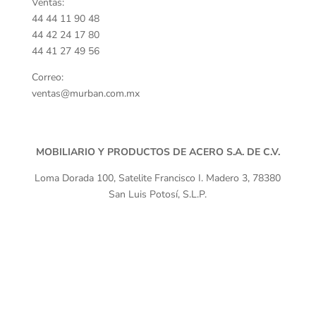
Ventas:
44 44 11 90 48
44 42 24 17 80
44 41 27 49 56
Correo:
ventas@murban.com.mx
MOBILIARIO Y PRODUCTOS DE ACERO S.A. DE C.V.
Loma Dorada 100, Satelite Francisco I. Madero 3, 78380
San Luis Potosí, S.L.P.
Términos de uso
Políticas de privacidad Murban