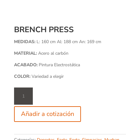
BRENCH PRESS
MEDIDAS:
L: 160 cm Al: 188 cm An: 169 cm
MATERIAL:
Acero al carbón
ACABADO:
Pintura Electrostática
COLOR:
Variedad a elegir
Brench
Press
cantidad
Añadir a cotización
Categorías:
Deportes
,
Forte
,
Forte
,
Gimnasios
,
Murban