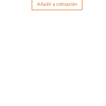
Añadir a cotización
PRO
Murb
Fabricantes de mobiliario urbano,
y ext
con una gran variedad de productos
para interiores y exteriores.
Mur
Murb