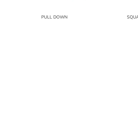
PULL DOWN
SQU
PRO
Murb
Fabricantes de mobiliario urbano,
y ext
con una gran variedad de productos
para interiores y exteriores.
Mur
Murb