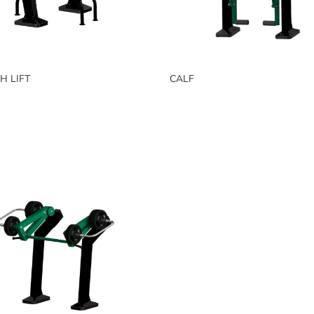
H LIFT
CALF