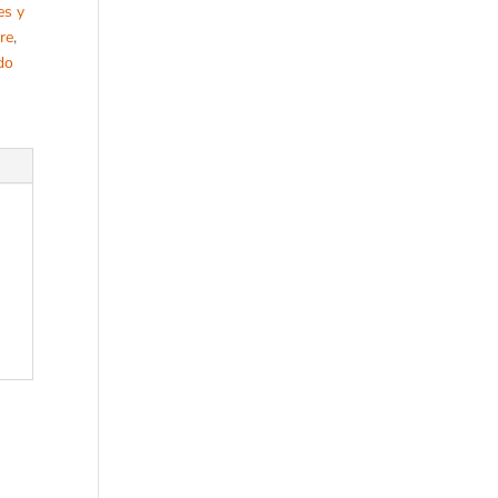
es y
re
,
do