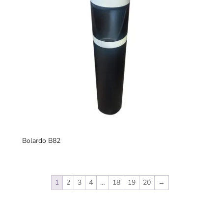
Bolardo B82
1
2
3
4
…
18
19
20
→