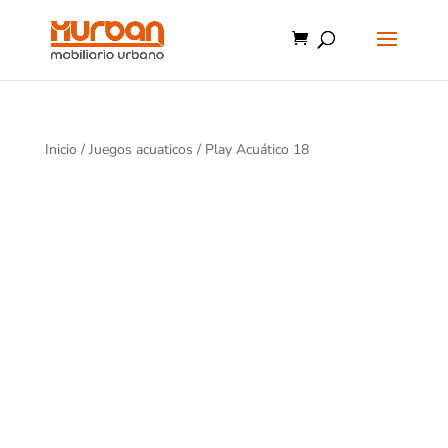
Inicio
/
Juegos acuaticos
/ Play Acuático 18