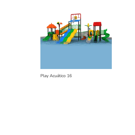
Play Acuático 16