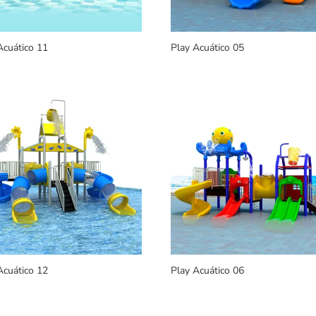
Acuático 11
Play Acuático 05
Acuático 12
Play Acuático 06