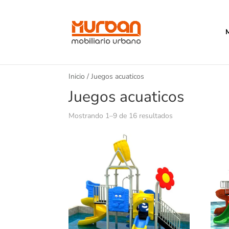
Inicio
/ Juegos acuaticos
Juegos acuaticos
Mostrando 1–9 de 16 resultados