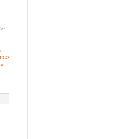
ias.
a
TICO
ra