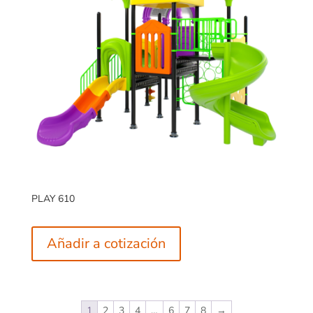
PLAY 610
Añadir a cotización
1
2
3
4
…
6
7
8
→