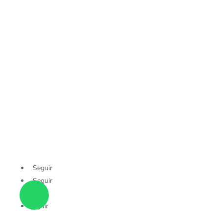
MOBILIARIO Y PRODUCTOS DE ACERO S.A. DE C.V.
Loma Dorada 100, Satelite Francisco I. Madero 3, 78380
San Luis Potosí, S.L.P.
Términos de uso
Políticas de privacidad Murban
Políticas de Devolución
Seguir
Seguir
Seguir
Seguir