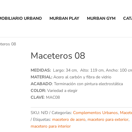
MOBILIARIO URBANO
MURBAN PLAY
MURBAN GYM
CAT
teros 08
Maceteros 08
MEDIDAS:
Largo: 34 cm, Alto: 119 cm, Ancho: 100 c
MATERIAL:
Acero al carbón y fibra de vidrio
ACABADO
: Terminación con pintura electrostática
COLOR:
Variedad a elegir
CLAVE
: MAC08
SKU:
N/D
Categorías:
Complementos Urbanos
,
Macet
Etiquetas:
macetero de acero
,
macetero para exterior
,
macetero para interior