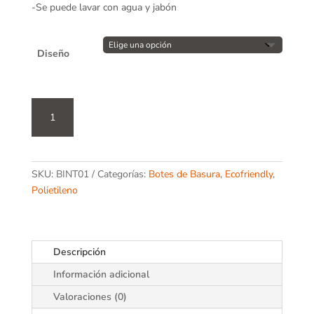
-Se puede lavar con agua y jabón
Diseño
Bote
interior
para
botes
Urban
SKU:
BINT01
Categorías:
Botes de Basura
,
Ecofriendly
,
cantidad
Polietileno
Descripción
Información adicional
Valoraciones (0)