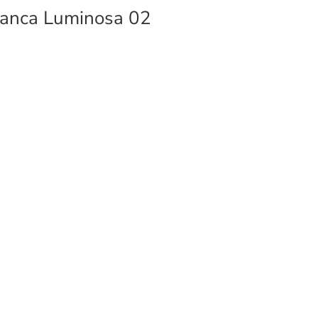
anca Luminosa 02
CONTACTO
Ventas:
44 44 11 90 48
44 42 24 17 80