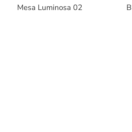
Mesa Luminosa 02
B
DUCTOS
EMPRESA
an Interiores
Nosotros
eriores
Clientes satisfechos
ban GYM