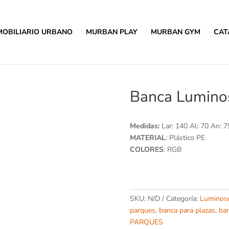
MOBILIARIO URBANO
MURBAN PLAY
MURBAN GYM
CAT
Banca Lumino
Medidas:
Lar: 140 Al: 70 An: 7
MATERIAL
: Plástico PE
COLORES
: RGB
SKU:
N/D
Categoría:
Luminos
parques
,
banca para plazas
,
ban
PARQUES