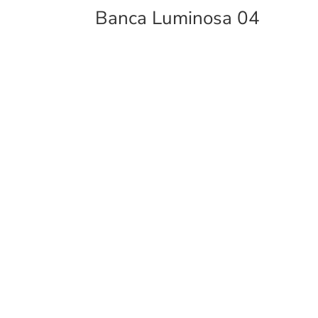
Banca Luminosa 04
PRO
Fabricantes de mobiliario urbano,
Murb
con una gran variedad de productos
y ext
para interiores y exteriores.
Mur