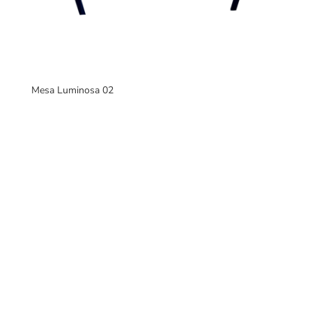
Mesa Luminosa 02
Fabricantes de mobiliario urbano, con una gran variedad
de productos para interiores y exteriores.