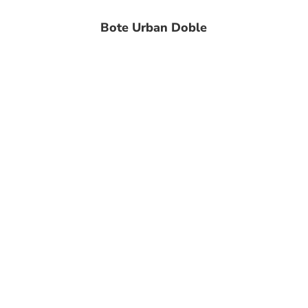
Bote Urban Doble
Fabricantes de mobiliario urbano, con una gran variedad
de productos para interiores y exteriores.