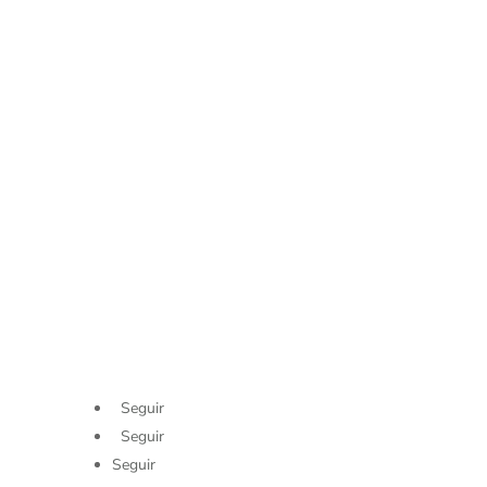
Ventas:
44 44 11 90 48
44 42 24 17 80
44 41 27 49 56
Correo:
ventas@murban.com.mx
L.P.
Seguir
Seguir
Seguir