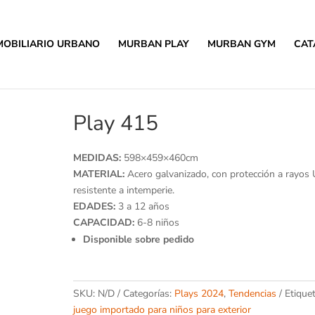
MOBILIARIO URBANO
MURBAN PLAY
MURBAN GYM
CAT
Play 415
MEDIDAS:
598×459×460cm
MATERIAL:
Acero galvanizado, con protección a rayos 
resistente a intemperie.
EDADES:
3 a 12 años
CAPACIDAD:
6-8 niños
Disponible sobre pedido
SKU:
N/D
Categorías:
Plays 2024
,
Tendencias
Etiquet
juego importado para niños para exterior