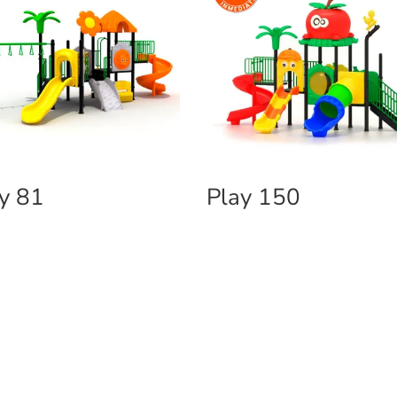
y 81
Play 150