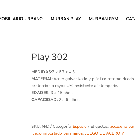
MOBILIARIO URBANO
MURBAN PLAY
MURBAN GYM
CAT
Play 302
MEDIDAS:
7 x 6.7 x 4.3
MATERIAL:
Acero galvanizado y plástico rotomoldeado
protección a rayos UV, resistente a intemperie.
EDADES:
3 a 15 años
CAPACIDAD:
2 a 6 niños
SKU:
N/D
Categoría:
Espacio
Etiquetas:
accesorio par
juego importado para niños
,
JUEGO DE ACERO Y