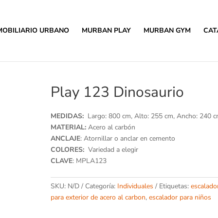
MOBILIARIO URBANO
MURBAN PLAY
MURBAN GYM
CAT
Play 123 Dinosaurio
MEDIDAS:
Largo: 800 cm, Alto: 255 cm, Ancho: 240 
MATERIAL:
Acero al carbón
ANCLAJE
: Atornillar o anclar en cemento
COLORES:
Variedad a elegir
CLAVE
: MPLA123
SKU:
N/D
Categoría:
Individuales
Etiquetas:
escalado
para exterior de acero al carbon
,
escalador para niños