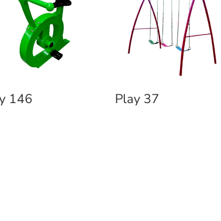
y 146
Play 37