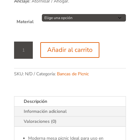
Anclaje
: Atornillar / Ahogar.
Material
Mesa
Añadir al carrito
de
Picnic
Premium
03
SKU:
N/D
Categoría:
Bancas de Picnic
cantidad
Descripción
Información adicional
Valoraciones (0)
Moderna mesa picnic Ideal para uso en