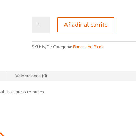
Mesa
Añadir al carrito
de
Picnic
M32
SKU:
N/D
Categoría:
Bancas de Picnic
cantidad
Valoraciones (0)
 públicas, áreas comunes.