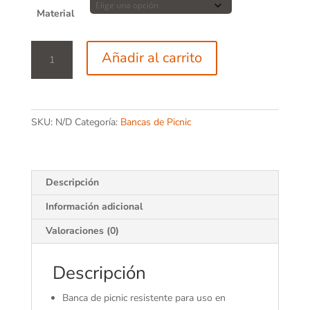
Material
Mesa
Añadir al carrito
de
Picnic
M25
cantidad
SKU:
N/D
Categoría:
Bancas de Picnic
Descripción
Información adicional
Valoraciones (0)
Descripción
Banca de picnic resistente para uso en