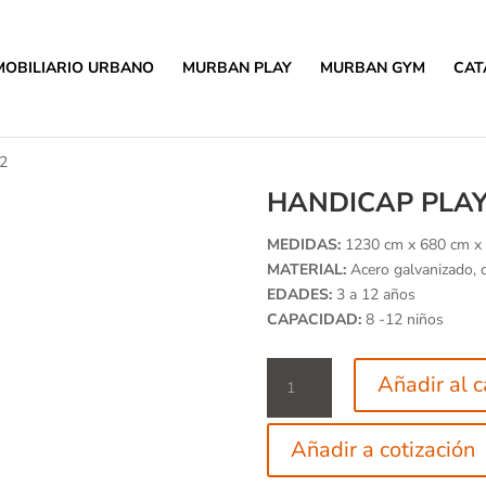
MOBILIARIO URBANO
MURBAN PLAY
MURBAN GYM
CAT
12
HANDICAP PLAY
MEDIDAS:
1230 cm x 680 cm x
MATERIAL:
Acero galvanizado, c
EDADES:
3 a 12 años
CAPACIDAD:
8 -12 niños
HandiCap
Añadir al c
Play
12
cantidad
Añadir a cotización