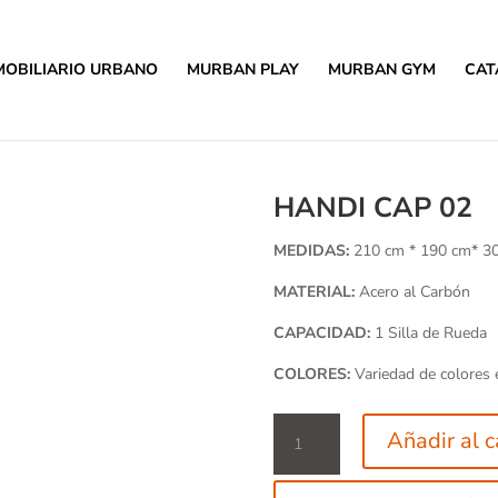
MOBILIARIO URBANO
MURBAN PLAY
MURBAN GYM
CAT
HANDI CAP 02
MEDIDAS:
210 cm * 190 cm* 3
MATERIAL:
Acero al Carbón
CAPACIDAD:
1 Silla de Rueda
COLORES:
Variedad de colores e
Handi
Añadir al c
Cap
02