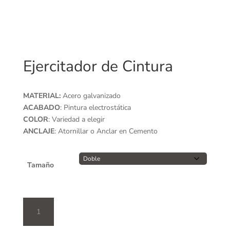
Ejercitador de Cintura
MATERIAL:
Acero galvanizado
ACABADO
: Pintura electrostática
COLOR
: Variedad a elegir
ANCLAJE
: Atornillar o Anclar en Cemento
Tamaño
Ejercitador
de
Cintura