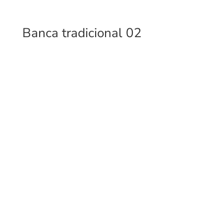
Banca tradicional 02
Fabricantes de mobiliario urbano, con una gran variedad
de productos para interiores y exteriores.