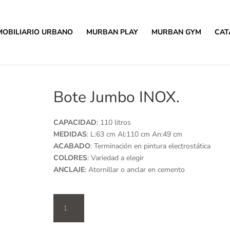
MOBILIARIO URBANO
MURBAN PLAY
MURBAN GYM
CAT
Bote Jumbo INOX.
CAPACIDAD
: 110 litros
MEDIDAS
: L:63 cm Al:110 cm An:49 cm
ACABADO
: Terminación en pintura electrostática
COLORES
: Variedad a elegir
ANCLAJE
: Atornillar o anclar en cemento
Bote
Jumbo
INOX.