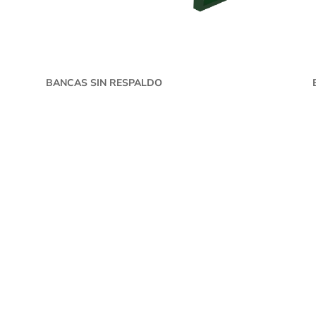
BANCAS SIN RESPALDO
DUCTOS
EMPRESA
an Interiores
Nosotros