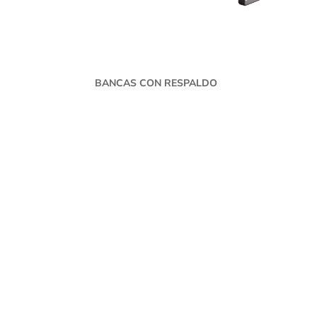
BANCAS CON RESPALDO
PRO
Murb
Fabricantes de mobiliario urbano,