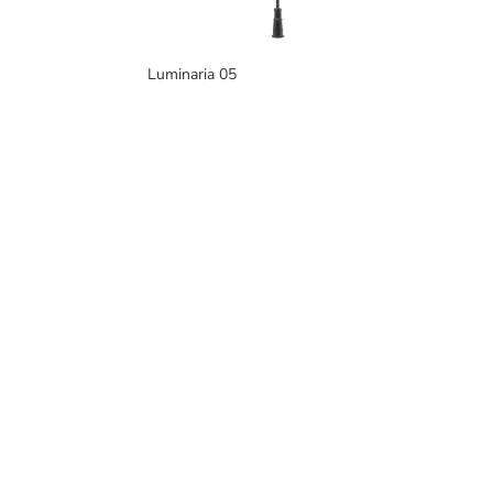
Luminaria 05
PRO
Fabricantes de mobiliario urbano,
Murb
con una gran variedad de productos
y ext
para interiores y exteriores.
Mur
Murb