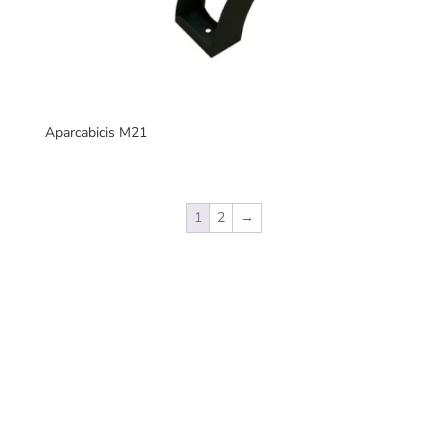
Aparcabicis M21
1
2
→
Fabricantes de mobiliario urbano, con una gran variedad