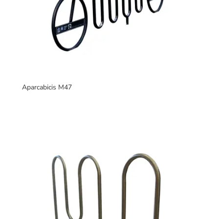
Aparcabicis M47