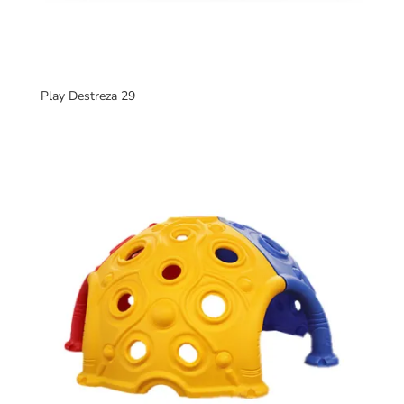
Play Destreza 29