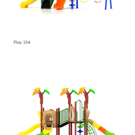
Play 154