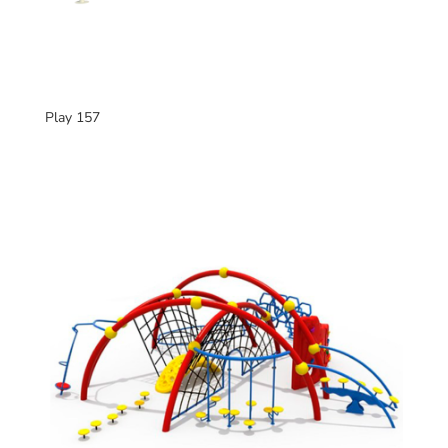
Play 157