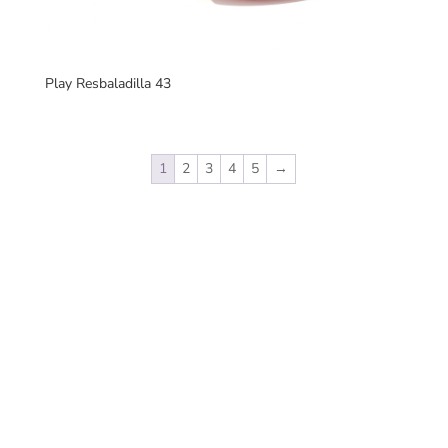
Play Resbaladilla 43
1
2
3
4
5
→
Fabricantes de mobiliario urbano, con una gran variedad
de productos para interiores y exteriores.