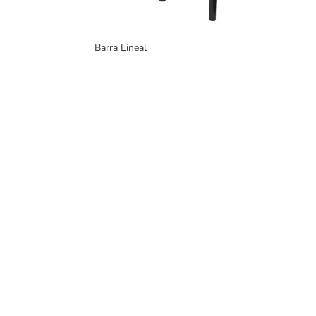
Barra Lineal
PRO
Murb
Fabricantes de mobiliario urbano,
y ext
con una gran variedad de productos
para interiores y exteriores.
Mur
Murb