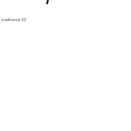
 tradicional 03
DUCTOS
EMPRESA
an Interiores
Nosotros
eriores
Clientes satisfechos
ban GYM
Blog
an Play
Servicio al cliente