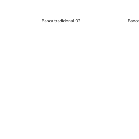
Banca tradicional 02
Banca
PRO
Murb
Fabricantes de mobiliario urbano,
y ext
con una gran variedad de productos
para interiores y exteriores.
Mur
Murb