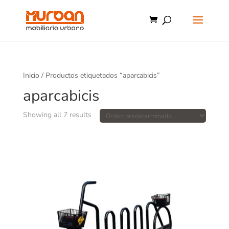
Inicio
/ Productos etiquetados “aparcabicis”
aparcabicis
Showing all 7 results