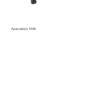
Aparcabicis M46
Fabricantes de mobiliario urbano, con una gran variedad
de productos para interiores y exteriores.