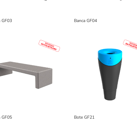
a GF03
Banca GF04
a GF05
Bote GF21