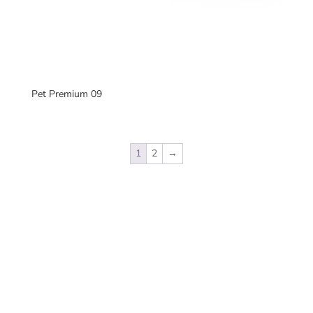
Pet Premium 09
1
2
→
Fabricantes de mobiliario urbano, con una gran variedad