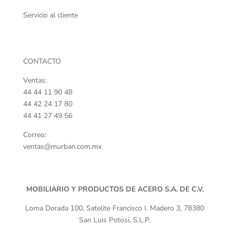
Servicio al cliente
Distribuidores
CONTACTO
Ventas:
44 44 11 90 48
44 42 24 17 80
44 41 27 49 56
Correo:
ventas@murban.com.mx
MOBILIARIO Y PRODUCTOS DE ACERO S.A. DE C.V.
Loma Dorada 100, Satelite Francisco I. Madero 3, 78380
San Luis Potosí, S.L.P.