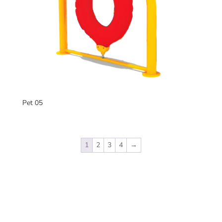
Pet 05
1
2
3
4
→