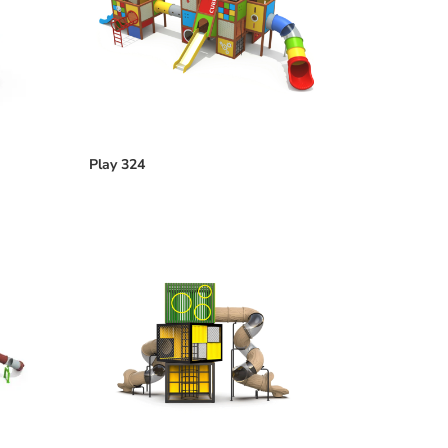
Play 324