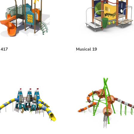
 417
Musical 19