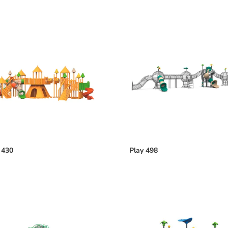
 430
Play 498