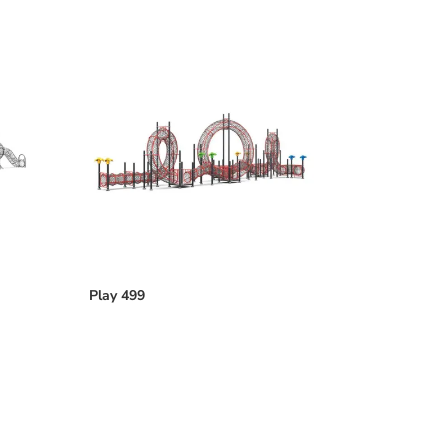
Play 499